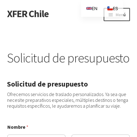
EN
ES
XFER Chile
Ir
Saltar
Menú
a
al
la
contenido
Inicio
navegación
Solicitud de presupuesto
Solicitud de presupuesto
Solicitud de presupuesto
Ofrecemos servicios de traslado personalizados. Ya sea que
necesite preparativos especiales, múltiples destinos o tenga
requisitos específicos, le ayudaremos a planificar su viaje.
Nombre
*