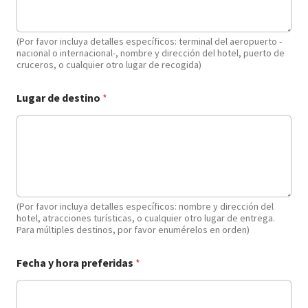
(Por favor incluya detalles específicos: terminal del aeropuerto -
nacional o internacional-, nombre y dirección del hotel, puerto de
cruceros, o cualquier otro lugar de recogida)
N
Lugar de destino
*
ú
m
e
r
o
N
e
c
e
(Por favor incluya detalles específicos: nombre y dirección del
s
hotel, atracciones turísticas, o cualquier otro lugar de entrega.
Para múltiples destinos, por favor enumérelos en orden)
i
d
a
Fecha y hora preferidas
*
d
e
s